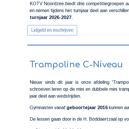
KOTV Noordzee biedt drie competitiegroepen aa
en nemen tijdens het turnjaar deel aan verschill
turnjaar 2026-2027
.
Lidgeld en inschrijven
T
rampoline C-Niveau
Nieuw sinds dit jaar is onze afdeling 'Trampo
schroeven leren op de mini en dubbele mini tram
jaar deel aan wedstrijden.
Gymnasten
vanaf
geboortejaar 20
16
kunnen aan
De lessen gaan door
in de H. Boddaertzaal op
vo