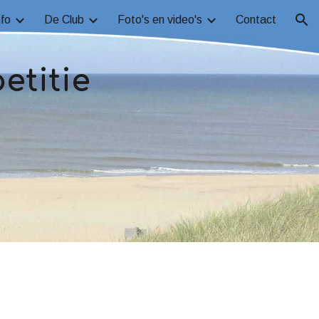
fo
De Club
Foto's en video's
Contact
ion
etitie