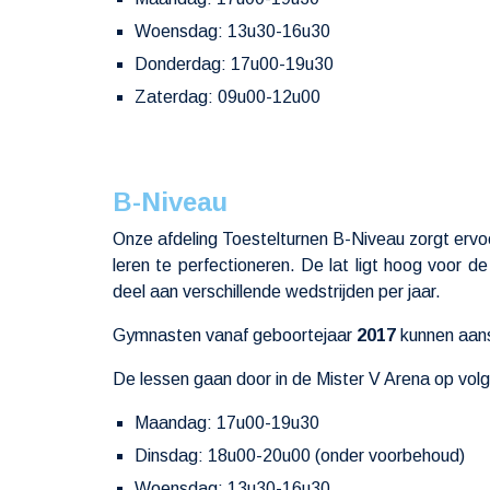
Woensdag: 13u30-16u30
Donderdag: 17u00-19u30
Zaterdag: 09u00-12u00
B-Niveau
Onze afdeling Toestel
t
urnen B-Niveau zorgt ervo
leren te perfectioneren. De lat ligt hoog voor
deel aan verschillende wedstrijden per jaar.
Gymnasten vanaf geboortejaar
201
7
kunnen aans
De lessen gaan door in de Mister V Arena op vo
Maandag: 17u00-19u30
Dinsdag: 18u00-20u00 (onder voorbehoud)
Woensdag: 13u30-16u30