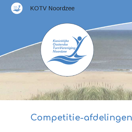
KOTV Noordzee
Sk
Competitie-afdelinge