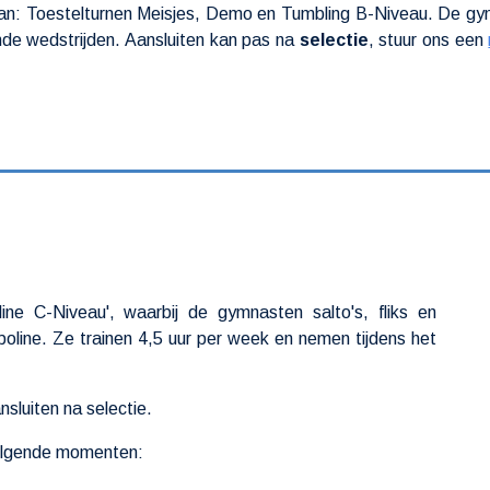
n: Toestelturnen Meisjes, Demo en Tumbling B-Niveau. De gym
ende wedstrijden. Aansluiten kan pas na
selectie
, stuur ons een
line C-Niveau', waarbij de gymnasten salto's, fliks en
poline. Ze trainen 4,5 uur per week en nemen tijdens het
sluiten na selectie.
lgende
momenten
: