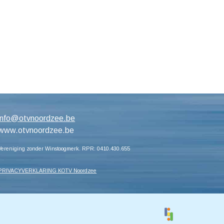
info@otvnoordzee.be
www.otvnoordzee.be
Vereniging zonder Winstoogmerk. RPR: 0410.430.655
PRIVACYVERKLARING KOTV Noordzee