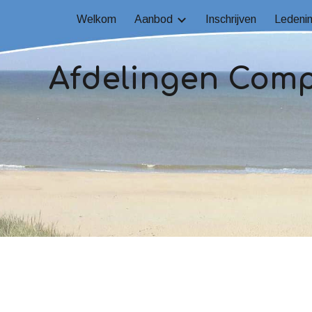
Welkom
Aanbod
Inschrijven
Ledenin
ip to main content
Skip to navigat
Afdelingen Comp
n