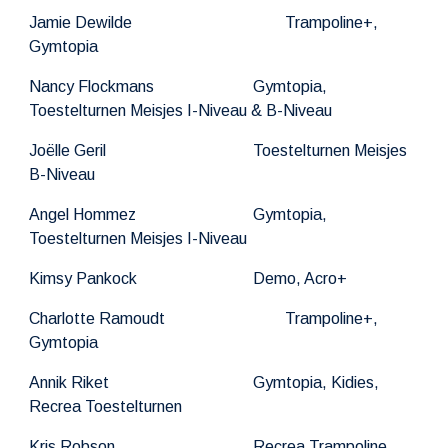
Jamie Dewilde
Trampoline+,
Gymto
pia
Nancy Flockmans
Gymtopia,
Toestel
t
urnen Meisjes I-Niveau & B-Niveau
Joëlle Geril
Toestel
t
urnen Meisjes
B-Niveau
Angel Hommez
Gymtopia,
Toestel
t
urnen Meisjes I-Niveau
Kimsy Pankock
Demo, Acro+
Charlotte Ramoudt
Trampoline+,
Gymtopia
Annik Riket
Gymtopia, Kidies,
Recrea Toestel
t
urne
n
Kris Robson
Recrea Trampoline