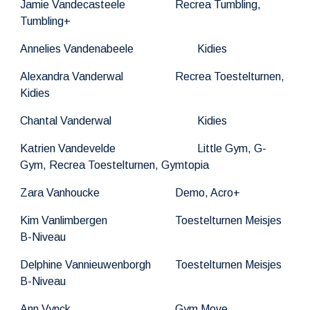
Jamie Vandecasteele
Recrea Tumbling,
Tumbling+
Annelies Vandenabeele
Kidies
Alexandra Vanderwal
Recrea Toestel
t
urnen,
Kidies
Chantal Vanderwal
Kidies
Katrien Vandevelde
Little Gym, G-
Gym, Recrea Toestel
t
urnen, Gymtopia
Zara Vanhoucke
Demo, Acro+
Kim Vanlimbergen
Toestel
t
urnen Meisjes
B-Niveau
Delphine Vannieuwenborgh
Toestel
t
urnen Meisjes
B-Niveau
Ann Vynck
Gym Move