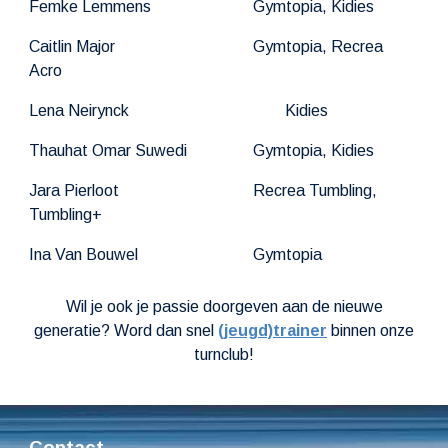
Femke Lemmens
Gymtopia, Kidies
Caitlin Major
Gymtopia, Recrea
Acro
Lena Neirynck
Kidies
Thauhat Omar Suwedi
Gymtopia, Kidies
Jara Pierloot
Recrea Tumbling,
Tumbling+
Ina Van Bouwel
Gymtopia
Wil je ook je passie doorgeven aan de nieuwe
generatie? Word dan snel
(jeugd)trainer
binnen onze
turnclub!
Contact