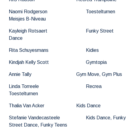
Naomi Rodgerson
Toestel
t
urnen
Meisjes B-Niveau
Kayleigh Rotsaert
Funky Street
Dance
Rita Schuyesmans
Kidies
Kindjah Kelly Scott
Gymtopia
Annie Tally
Gym Move, Gym Plus
Linda Torreele
Recrea
Toestel
t
urnen
Thalia Van Acker
Kids Dance
Stefanie Vandecasteele
Kids Dance, Funky
Street Dance, Funky Teens