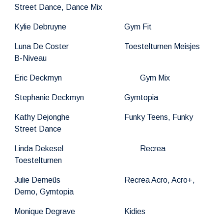
Street Dance, Dance Mix
Kylie Debruyne
Gym Fit
Luna De Coster
Toestel
t
urnen Meisjes
B-Niveau
Eric Deckmyn
Gym Mix
Stephanie Deckmyn
Gymtopia
Kathy Dejonghe
Funky Teens, Funky
Street Dance
Linda Dekesel
Recrea
Toestel
t
urnen
Julie Demeûs
Recrea Acro, Acro+,
Demo, Gymtopia
Monique Degrave
Kidies